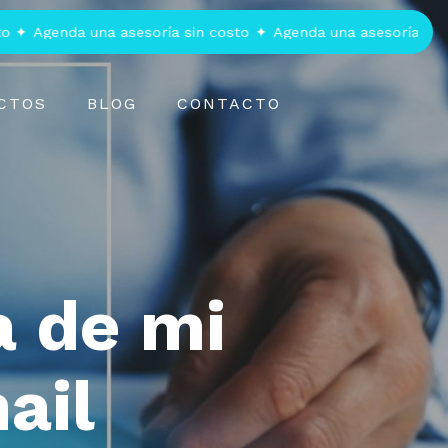
Agenda una asesoría sin costo
✦
Agenda una asesoría sin cost
CTOS
BLOG
CONTACTO
a de mi
ail