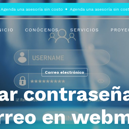
da una asesoría sin costo
✦
Agenda una asesoría sin costo
✦
NICIO
CONÓCENOS
SERVICIOS
PROYE
Correo electrónico
r contraseñ
rreo en webm