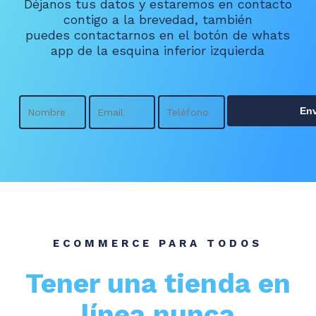
Déjanos tus datos y estaremos en contacto
contigo a la brevedad, también
puedes contactarnos en el botón de whats
app de la esquina inferior izquierda
Alt
ECOMMERCE PARA TODOS
Tener una tienda en
línea nunca