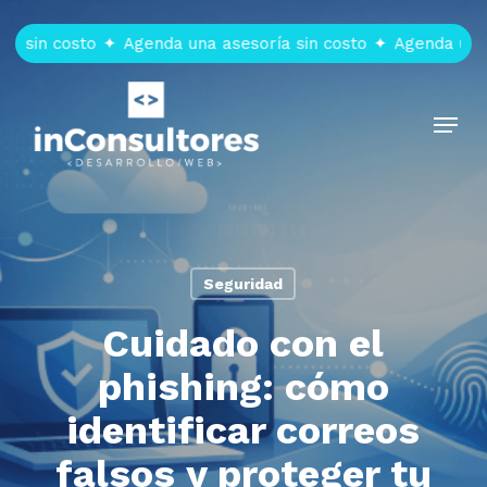
Skip
to
sin costo
✦
Agenda una asesoría sin costo
✦
Agenda una as
main
content
Menu
Seguridad
Cuidado con el
phishing: cómo
identificar correos
falsos y proteger tu