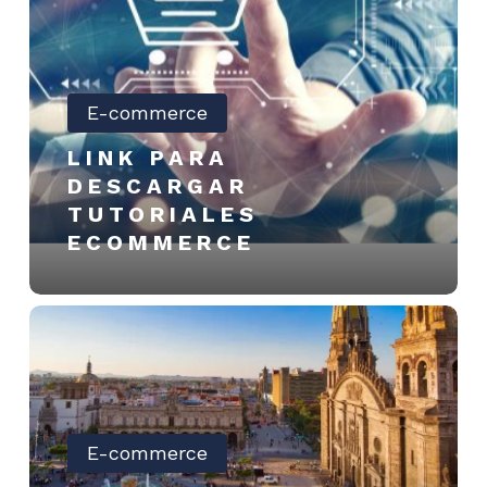
descargar
Tutoriales
ecommerce
E-commerce
LINK PARA
DESCARGAR
TUTORIALES
ECOMMERCE
Listado
de
Códigos
postales
de
la
E-commerce
Zona
Metropolitana