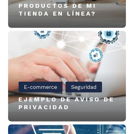
PRODUCTOS DE MI
línea?
TIENDA EN LÍNEA?
Ejemplo
de
Aviso
de
privacidad
E-commerce
Seguridad
EJEMPLO DE AVISO DE
PRIVACIDAD
Link
para