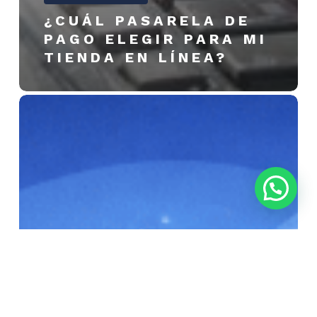
¿CUÁL PASARELA DE
PAGO ELEGIR PARA MI
TIENDA EN LÍNEA?
Configurar
mi
correo
empresarial
en
una
aplicación