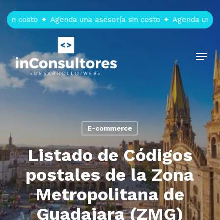
Skip
to
in costo
✦
Agenda una asesoría sin costo
✦
Agenda una ase
main
content
Menu
E-commerce
Listado de Códigos
postales de la Zona
Metropolitana de
Guadajara (ZMG)