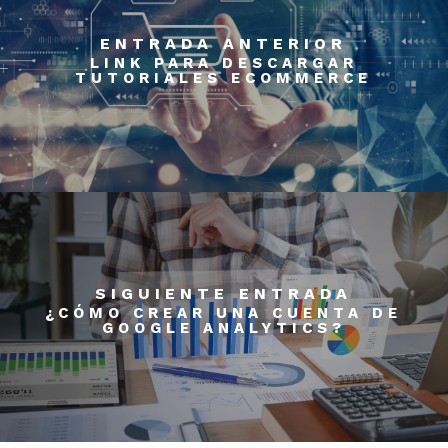
ENTRADA ANTERIOR
LINK PARA DESCARGAR
TUTORIALES ECOMMERCE
SIGUIENTE ENTRADA
¿CÓMO CREAR UNA CUENTA DE
GOOGLE ANALYTICS?