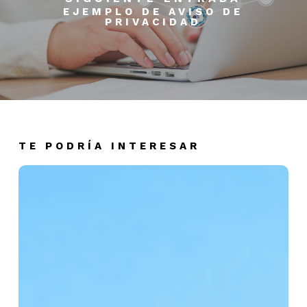
EJEMPLO DE AVISO DE
PRIVACIDAD
TE PODRÍA INTERESAR
¿Cómo
configurar
mi
correo
en
la
app
Mail
de