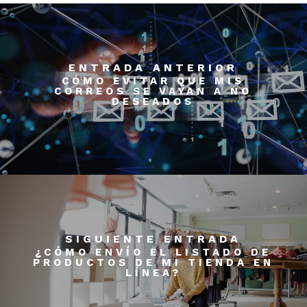
ENTRADA ANTERIOR
CÓMO EVITAR QUE MIS
CORREOS SE VAYAN A NO
DESEADOS
SIGUIENTE ENTRADA
¿CÓMO ENVÍO EL LISTADO DE
PRODUCTOS DE MI TIENDA EN
LÍNEA?