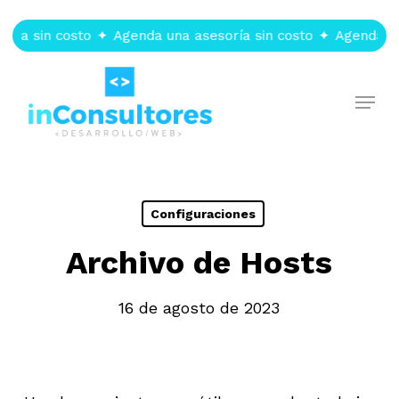
Skip
to
ía sin costo
✦
Agenda una asesoría sin costo
✦
Agenda una 
main
content
Menu
Configuraciones
Archivo de Hosts
16 de agosto de 2023