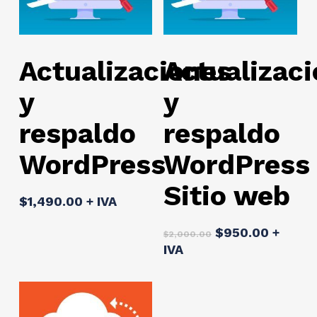
Add To Cart
Add To Cart
Actualizaciones
Actualizac
y
y
respaldo
respaldo
WordPress
WordPress
Sitio web
$
1,490.00
+ IVA
Original
Curren
$
950.00
+
$
2,000.00
price
price
IVA
was:
is:
$2,000.00.
$950.0