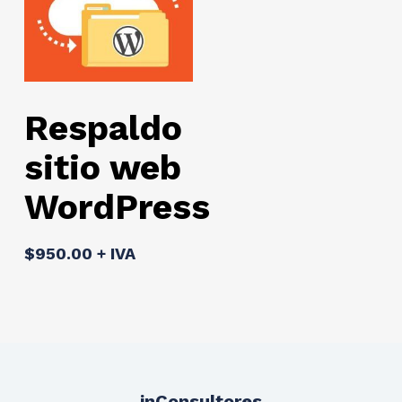
Add To Cart
Respaldo
sitio web
WordPress
$
950.00
+ IVA
inConsultores